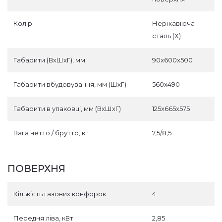
Колір
Нержавіюча
сталь (X)
Габарити (ВхШхГ), мм
90x600x500
Габарити вбудовування, мм (ШхГ)
560х490
Габарити в упаковці, мм (ВхШхГ)
125x665x575
Вага нетто / брутто, кг
7,5/8,5
ПОВЕРХНЯ
Кількість газових конфорок
4
Передня ліва, кВт
2,85