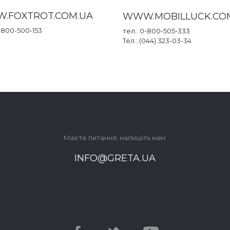
.FOXTROT.COM.UA
WWW.MOBILLUCK.CO
0-800-500-153
тел.: 0-800-505-333
Тел.: (044) 323-03-34
Маєте питання, напишіть нам:
INFO@GRETA.UA