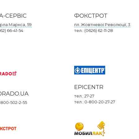
А-СЕРВІС
ФОКСТРОТ
арла Маркса, 59
пл. Жовтневої Революції, 3
062) 66-41-54
тел.: (0626) 62-11-28
EPICENTR
ORADO.UA
тел.: 27-27
тел.: 0-800-20-27-27
0-800-502-2-55