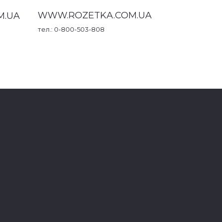
WWW.ROZETKA.COM.UA
M.UA
тел.: 0-800-503-808